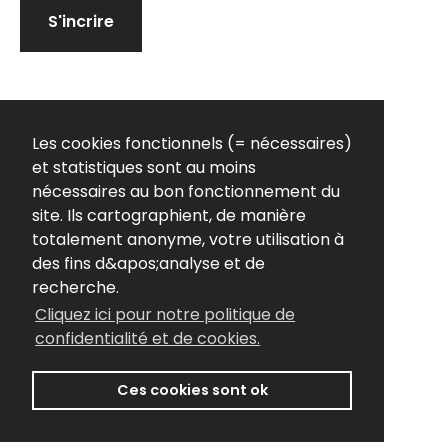
blank
S'incrire
Suivez-nous
Les cookies fonctionnels (= nécessaires)
et statistiques sont au moins
nécessaires au bon fonctionnement du
site. Ils cartographient, de manière
totalement anonyme, votre utilisation à
des fins d&apos;analyse et de
recherche.
© 2026 Ablo Blommaert
Privacy Policy
Cliquez ici pour notre politique de
Conditions générales
confidentialité et de cookies.
Ce site Web est developpé avec le soutien de
Ces cookies sont ok
SITE WEB PAR